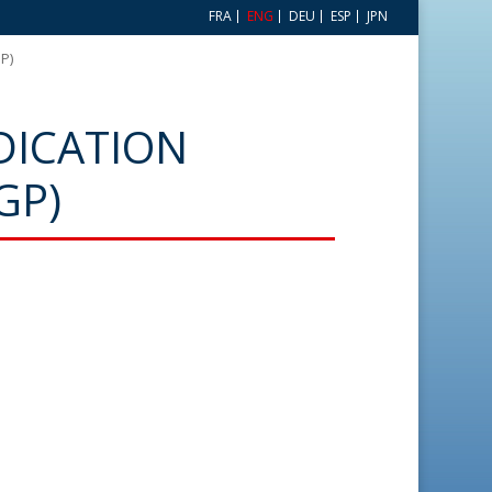
FRA
ENG
DEU
ESP
JPN
GP)
NDICATION
GP)