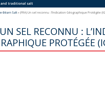
 and traditional salt
de-Béarn Salt
»
(FRA) Un sel reconnu : l’Indication Géographique Protégée (I
 UN SEL RECONNU : L’I
RAPHIQUE PROTÉGÉE (I