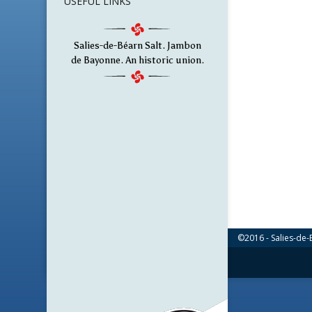
USEFUL LINKS
Salies-de-Béarn Salt. Jambon
de Bayonne. An historic union.
©2016 - Salies-de-